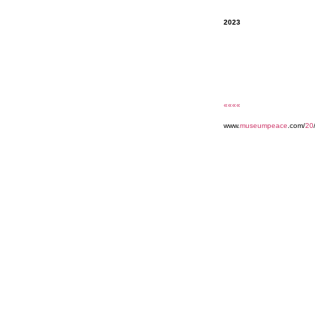
2023
««««
www.
museumpeace
.com/
20