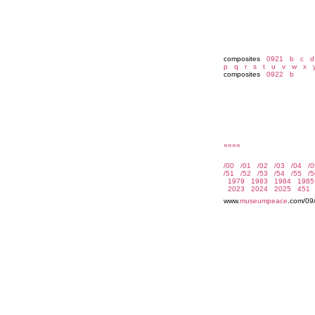
composites
0921
b
c
d
p
q
r
s
t
u
v
w
x
composites
0922
b
««««
www.
museumpeace
.com/09